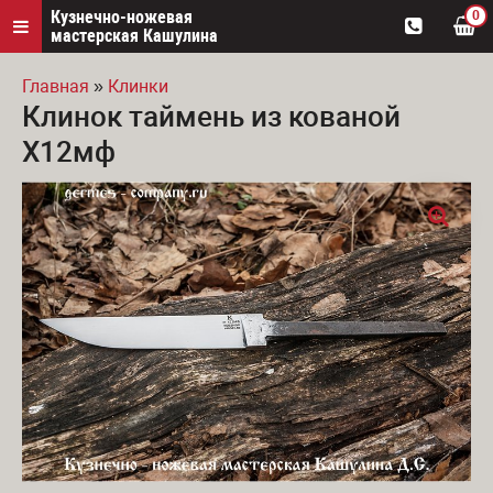
Кузнечно-ножевая
0
мастерская Кашулина
Главная
»
Клинки
Клинок таймень из кованой
Вы здесь
Х12мф