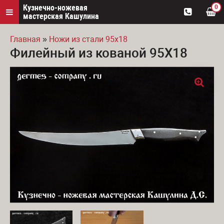
Кузнечно-ножевая
0
мастерская Кашулина
Главная
»
Ножи из стали 95х18
Филейный из кованой 95Х18
Вы здесь