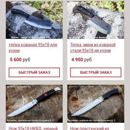
тяпка кованая 95х18 для
Тяпка мини из кованой
кухни
стали 95х18 дя кухни
5 600
руб
4 950
руб
БЫСТРЫЙ ЗАКАЗ
БЫСТРЫЙ ЗАКАЗ
Нож 95х18 НКВД, черный
Нож пластунский из