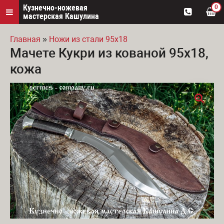
Кузнечно-ножевая
0
мастерская Кашулина
Главная
»
Ножи из стали 95х18
Мачете Кукри из кованой 95х18,
Вы здесь
кожа