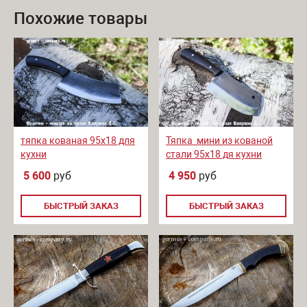
Похожие товары
тяпка кованая 95х18 для
Тяпка мини из кованой
кухни
стали 95х18 дя кухни
5 600
руб
4 950
руб
БЫСТРЫЙ ЗАКАЗ
БЫСТРЫЙ ЗАКАЗ