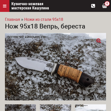
Кузнечно-ножевая
0
мастерская Кашулина
Главная
»
Ножи из стали 95х18
Нож 95х18 Вепрь, береста
Вы здесь