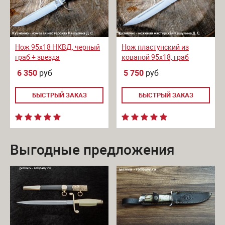
Нож 95х18 НКВД, черный
Нож пластунский из
граб + звезда
кованой 95х18, граб
6 350
руб
5 750
руб
БЫСТРЫЙ ЗАКАЗ
БЫСТРЫЙ ЗАКАЗ
Выгодные предложения