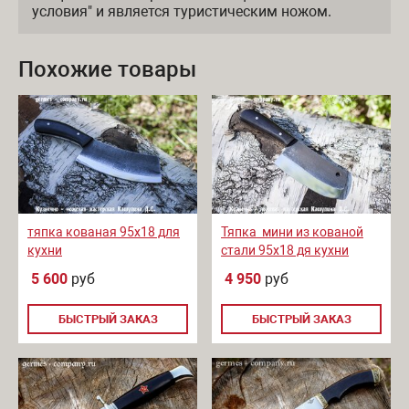
условия" и является туристическим ножом.
Похожие товары
тяпка кованая 95х18 для
Тяпка мини из кованой
кухни
стали 95х18 дя кухни
5 600
руб
4 950
руб
БЫСТРЫЙ ЗАКАЗ
БЫСТРЫЙ ЗАКАЗ