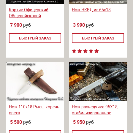
Кортик Офицерский
Нож НКВД из 65х13
Общевойсковой
7 900
руб
3 990
руб
БЫСТРЫЙ ЗАКАЗ
БЫСТРЫЙ ЗАКАЗ
Нож 110х18 Рысь, корень
Нож разведчика 95Х18,
ореха
стабилизированное
дерево
5 500
руб
5 950
руб