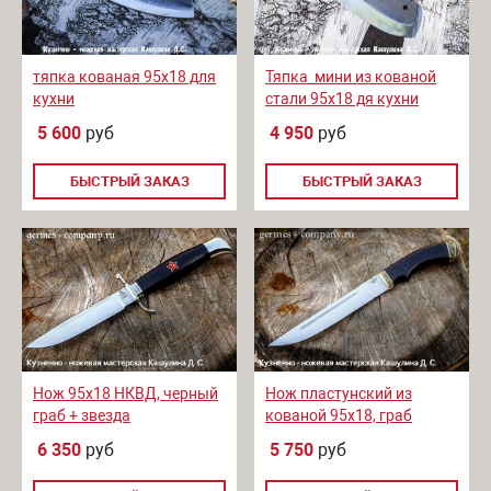
тяпка кованая 95х18 для
Тяпка мини из кованой
кухни
стали 95х18 дя кухни
5 600
руб
4 950
руб
БЫСТРЫЙ ЗАКАЗ
БЫСТРЫЙ ЗАКАЗ
Нож 95х18 НКВД, черный
Нож пластунский из
граб + звезда
кованой 95х18, граб
6 350
руб
5 750
руб