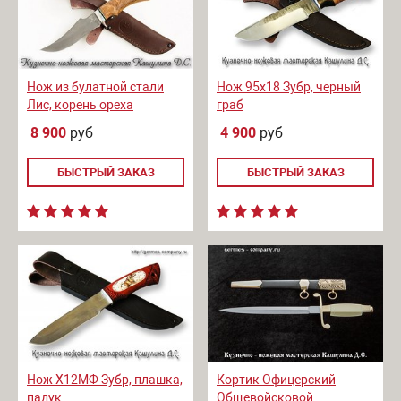
Нож из булатной стали
Нож 95х18 Зубр, черный
Лис, корень ореха
граб
8 900
руб
4 900
руб
БЫСТРЫЙ ЗАКАЗ
БЫСТРЫЙ ЗАКАЗ
Нож Х12МФ Зубр, плашка,
Кортик Офицерский
падук
Общевойсковой