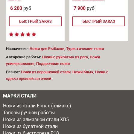
6 200
руб
7 900
руб
БЫСТРЫЙ ЗАКАЗ
БЫСТРЫЙ ЗАКАЗ
Назначение:
Ножи для Рыбалки
,
Туристические ножи
Авторские работы:
Ножи с рукоятью из рога
,
Ножи
универсальные
,
Подарочные ножи
Разное:
Ножи из порошковой стали
,
Ножи Клык
,
Ножи с
односторонней заточкой
МАРКИ СТАЛИ
Ножи из стали Elmax (элмакс)
Топоры ручной работы
Ножи из алмазной стали ХВ5
Ножи из булатной стали
Ножи из быстрореза Р18