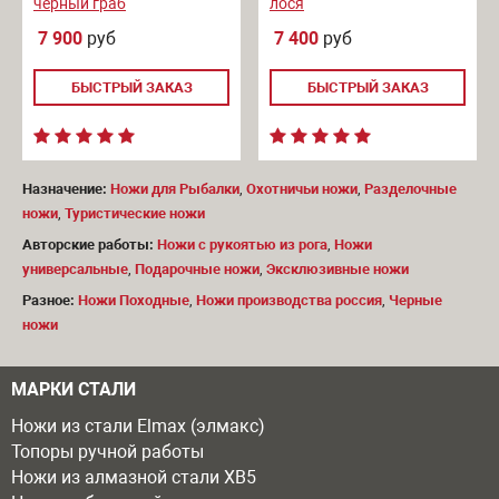
черный граб
лося
7 900
руб
7 400
руб
БЫСТРЫЙ ЗАКАЗ
БЫСТРЫЙ ЗАКАЗ
Назначение:
Ножи для Рыбалки
,
Охотничьи ножи
,
Разделочные
ножи
,
Туристические ножи
Авторские работы:
Ножи с рукоятью из рога
,
Ножи
универсальные
,
Подарочные ножи
,
Эксклюзивные ножи
Разное:
Ножи Походные
,
Ножи производства россия
,
Черные
ножи
МАРКИ СТАЛИ
Ножи из стали Elmax (элмакс)
Топоры ручной работы
Ножи из алмазной стали ХВ5