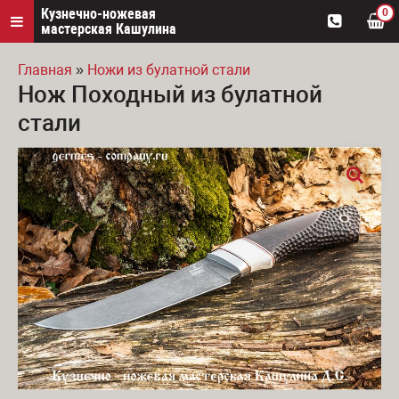
Кузнечно-ножевая
0
мастерская Кашулина
Главная
»
Ножи из булатной стали
Нож Походный из булатной
Вы здесь
стали