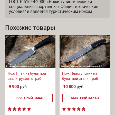
ГОСТ Р 51644-2000 «Ножи туристические и
специальные спортивные. Общие технические
условия" и является туристическим ножом
Похожие товары
Нож Пчак из булатной
Нож Пластунский из
стали, рукоять граб
булатной стали. граб
9 900
руб
10 800
руб
БЫСТРЫЙ ЗАКАЗ
БЫСТРЫЙ ЗАКАЗ