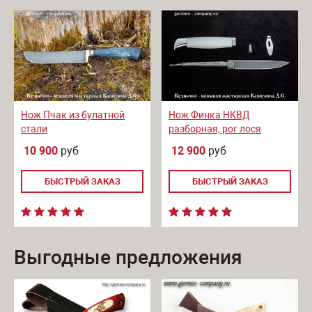
Нож Пчак из булатной
Нож Финка НКВД
стали
разборная, рог лося
10 900
руб
12 900
руб
БЫСТРЫЙ ЗАКАЗ
БЫСТРЫЙ ЗАКАЗ
Выгодные предложения