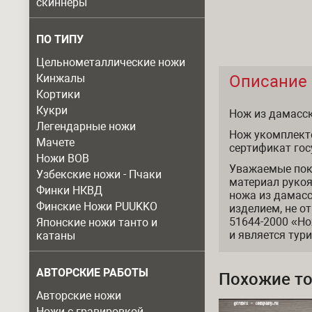
скиннеры
ПО ТИПУ
Цельнометаллические ножи
Кинжалы
Описание
Описание
Кортики
Кукри
Нож из дамасск
Легендарные ножи
Нож укомплект
Мачете
сертификат гос
Ножи ВОВ
Уважаемые пок
Узбекские ножи - Пчаки
материал рукоя
Финки НКВД
ножа из дамас
Финские Ножи PUUKKO
изделием, не о
51644-2000 «Но
Японские ножи танто и
и является тур
катаны
АВТОРСКИЕ РАБОТЫ
Похожие т
Авторские ножи
Ножи с гравировкой