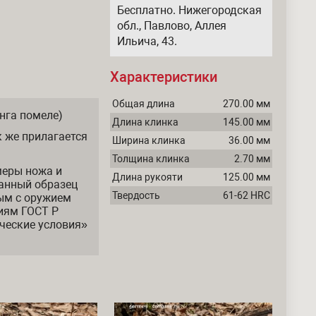
Бесплатно. Нижегородская
обл., Павлово, Аллея
Ильича, 43.
Характеристики
Общая длина
270.00 мм
инга помеле)
Длина клинка
145.00 мм
 же прилагается
Ширина клинка
36.00 мм
Толщина клинка
2.70 мм
меры ножа и
Длина рукояти
125.00 мм
анный образец
Твердость
61-62 HRC
ым с оружием
иям ГОСТ Р
ческие условия»