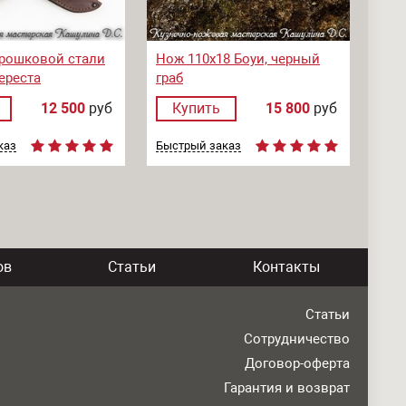
рошковой стали
Нож 110х18 Боуи, черный
ереста
граб
12 500
руб
Купить
15 800
руб
каз
Быстрый заказ
ов
Статьи
Контакты
Статьи
Сотрудничество
Договор-оферта
Гарантия и возврат