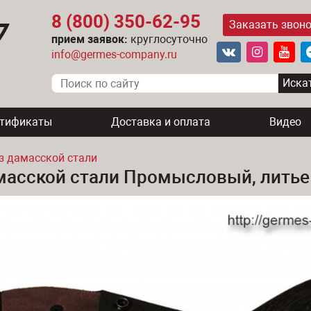
8 (800) 350-62-95
Заказать звон
прием заявок:
круглосуточно
info@germes-company.ru
ртификаты
Доставка и оплата
Видео
з дамасской стали
масской стали Промысловый, литье