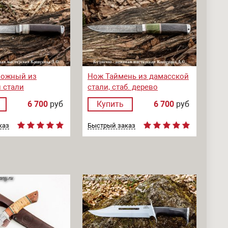
пожный из
Нож Таймень из дамасской
 стали
стали, стаб. дерево
6 700
руб
Купить
6 700
руб
каз
Быстрый заказ