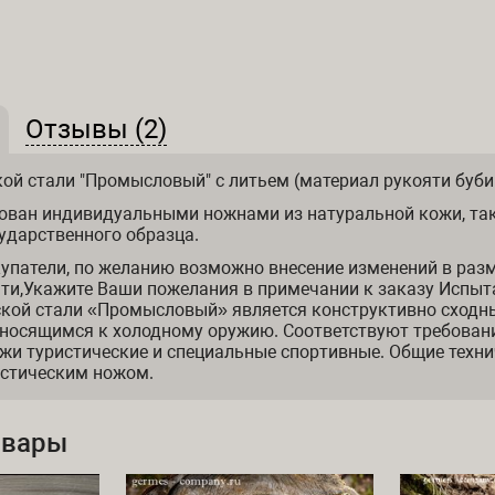
(активная вкладка)
Отзывы (2)
 и отзывы
ой стали "Промысловый" с литьем (материал рукояти буб
ован индивидуальными ножнами из натуральной кожи, так
ударственного образца.
упатели, по желанию возможно внесение изменений в раз
ти,Укажите Ваши пожелания в примечании к заказу Испыт
ской стали «Промысловый» является конструктивно сходн
тносящимся к холодному оружию. Соответствуют требован
жи туристические и специальные спортивные. Общие техни
истическим ножом.
овары