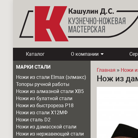
Каталог
О компании
Се
МАРКИ СТАЛИ
Главная
»
Ножи и
Нож из да
Ножи из стали Elmax (элмакс)
Вы здесь
Топоры ручной работы
Ножи из алмазной стали ХВ5
Ножи из булатной стали
Ножи из быстрореза Р18
Ножи из стали Х12МФ
Ножи сталь D2
Ножи из дамасской стали
Ножи из нержавеющей стали