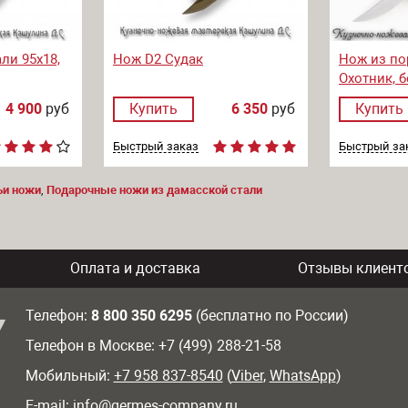
ли 95х18,
Нож D2 Судак
Нож из по
Охотник, б
4 900
руб
Купить
6 350
руб
Купить
Быстрый заказ
Быстрый за
ьи ножи
,
Подарочные ножи из дамасской стали
Оплата и доставка
Отзывы клиент
Телефон:
8 800 350 6295
(бесплатно по России)
Телефон в Москве: +7 (499) 288-21-58
Мобильный:
+7 958 837-8540
(
Viber
,
WhatsApp
)
E-mail:
info@germes-company.ru