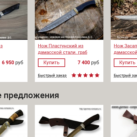
из
Нож Пластунский из
Нож Заса
дамасской стали. граб
дамасской
6 950
руб
Купить
7 400
руб
Купить
Быстрый заказ
Быстрый за
 предложения