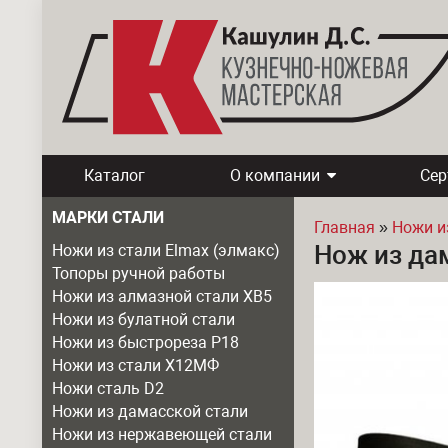
Каталог
О компании
Се
МАРКИ СТАЛИ
Главная
»
Ножи и
Нож из дам
Ножи из стали Elmax (элмакс)
Вы здесь
Топоры ручной работы
Ножи из алмазной стали ХВ5
Ножи из булатной стали
Ножи из быстрореза Р18
Ножи из стали Х12МФ
Ножи сталь D2
Ножи из дамасской стали
Ножи из нержавеющей стали