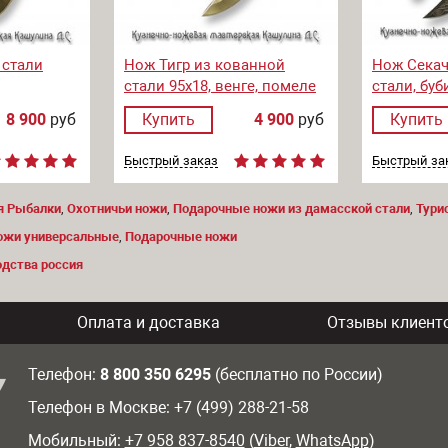
 стали
Нож Тигр из кованной
Нож Секач
стали 95х18, венге, помеле
стали, бу
8 900
руб
Купить
4 900
руб
Купить
Быстрый заказ
Быстрый за
я Рыбалки
,
Охотничьи ножи
,
Подарочные ножи из дамасской стали
,
Тури
ожи универсальные
,
Подарочные ножи
дства россия
Оплата и доставка
Отзывы клиент
Телефон:
8 800 350 6295
(бесплатно по России)
Телефон в Москве: +7 (499) 288-21-58
Мобильный:
+7 958 837-8540
(
Viber
,
WhatsApp
)