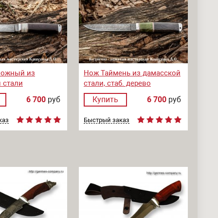
пожный из
Нож Таймень из дамасской
 стали
стали, стаб. дерево
6 700
руб
Купить
6 700
руб
каз
Быстрый заказ