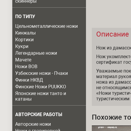
скиннеры
ПО ТИПУ
Цельнометаллические ножи
Кинжалы
Описание
Описание
Кортики
Кукри
Нож из дамасск
Легендарные ножи
Нож укомплект
Мачете
сертификат гос
Ножи ВОВ
Уважаемые пок
Узбекские ножи - Пчаки
материал рукоя
Финки НКВД
ножа из дамасс
Финские Ножи PUUKKO
не относящимся
«Ножи туристич
Японские ножи танто и
туристическим
катаны
АВТОРСКИЕ РАБОТЫ
Похожие т
Авторские ножи
Ножи с гравировкой