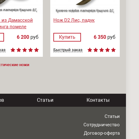
 из Дамасской
Нож D2 Лис, падук
бинга помеле
6 200
руб
Купить
6 350
руб
каз
Быстрый заказ
стические ножи
ов
Статьи
Контакты
Статьи
Сотрудничество
Договор-оферта