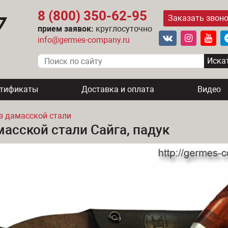
8 (800) 350-62-95
Заказать звон
прием заявок:
круглосуточно
info@germes-company.ru
ртификаты
Доставка и оплата
Видео
з дамасской стали
асской стали Сайга, падук