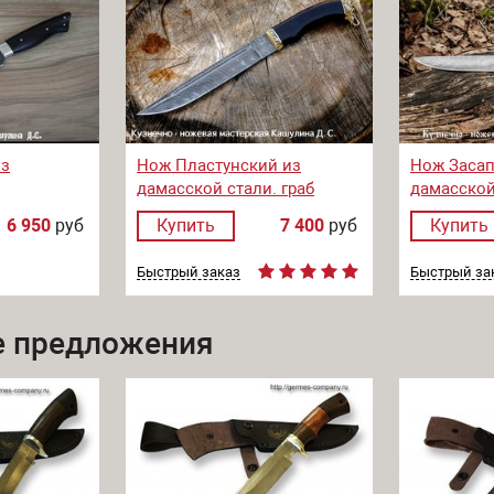
из
Нож Пластунский из
Нож Заса
дамасской стали. граб
дамасской
6 950
руб
Купить
7 400
руб
Купить
Быстрый заказ
Быстрый за
 предложения