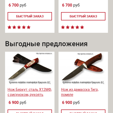
дерево
6 700
руб
6 700
руб
БЫСТРЫЙ ЗАКАЗ
БЫСТРЫЙ ЗАКАЗ
Выгодные предложения
Нож Беркут: сталь Х12МФ,
Нож из дамасска Тигр,
с рисуноком, рукоять
помеле
падук
6 900
руб
6 900
руб