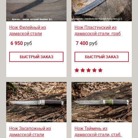
Нож Филейный из
Нож Пластунский из
дамаской стали
дамасской стали. граб
6 950
руб
7 400
руб
БЫСТРЫЙ ЗАКАЗ
БЫСТРЫЙ ЗАКАЗ
Нож Засапожный из
Нож Таймень из
дамасской стали
дамасской стали, стаб.