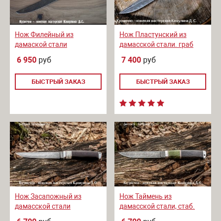
Нож Филейный из
Нож Пластунский из
дамаской стали
дамасской стали. граб
6 950
руб
7 400
руб
БЫСТРЫЙ ЗАКАЗ
БЫСТРЫЙ ЗАКАЗ
Нож Засапожный из
Нож Таймень из
дамасской стали
дамасской стали, стаб.
дерево