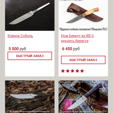
Клинок Соболь
Нож Беркут из ХВ-5,
рукоять береста
5 500
руб
6 450
руб
БЫСТРЫЙ ЗАКАЗ
БЫСТРЫЙ ЗАКАЗ