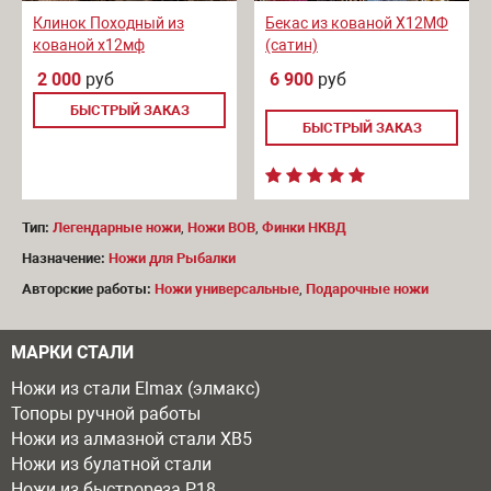
Клинок Походный из
Бекас из кованой Х12МФ
кованой х12мф
(сатин)
2 000
руб
6 900
руб
БЫСТРЫЙ ЗАКАЗ
БЫСТРЫЙ ЗАКАЗ
Тип:
Легендарные ножи
,
Ножи ВОВ
,
Финки НКВД
Назначение:
Ножи для Рыбалки
Авторские работы:
Ножи универсальные
,
Подарочные ножи
МАРКИ СТАЛИ
Ножи из стали Elmax (элмакс)
Топоры ручной работы
Ножи из алмазной стали ХВ5
Ножи из булатной стали
Ножи из быстрореза Р18