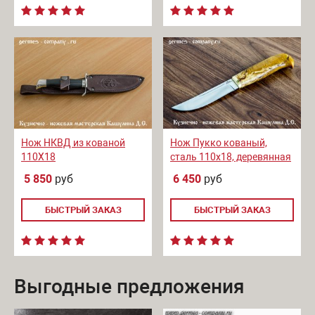
Нож НКВД из кованой
Нож Пукко кованый,
110Х18
сталь 110х18, деревянная
рукоять
5 850
руб
6 450
руб
БЫСТРЫЙ ЗАКАЗ
БЫСТРЫЙ ЗАКАЗ
Выгодные предложения