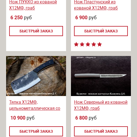
Нож ПУККО из кованой
Нож Пластунский из
Х12МФ, граб
кованой Х12МФ, граб
6 250
руб
6 900
руб
БЫСТРЫЙ ЗАКАЗ
БЫСТРЫЙ ЗАКАЗ
Тяпка Х12МФ,
Нож Северный из кованой
цельнометаллическая со
Х12МФ, граб
следами ковки, микарта
10 900
руб
6 800
руб
БЫСТРЫЙ ЗАКАЗ
БЫСТРЫЙ ЗАКАЗ