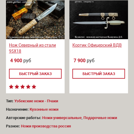
Нож Северный из стали
Кортик Офицерский ВДВ
95Х18
4 900
руб
7 900
руб
БЫСТРЫЙ ЗАКАЗ
БЫСТРЫЙ ЗАКАЗ
Тип:
Узбекские ножи - Пчаки
Назначение:
Кухонные ножи
Авторские работы:
Ножи универсальные
,
Подарочные ножи
Разное:
Ножи производства россия