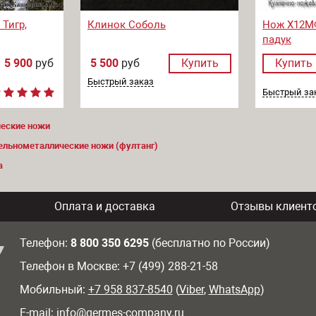
Тигр,
Клинок Соболь
Нож Х12МФ
падук
5 900
руб
5 500
руб
Купить
Купить
Быстрый заказ
Быстрый за
ческие ножи
ельнометаллические ножи (фултанг)
а
Оплата и доставка
Отзывы клиент
Телефон:
8 800 350 6295
(бесплатно по России)
Телефон в Москве: +7 (499) 288-21-58
Мобильный:
+7 958 837-8540
(
Viber
,
WhatsApp
)
E-mail:
info@germes-company.ru