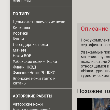
скиннеры
ПО ТИПУ
Цельнометаллические ножи
Кинжалы
Описание
Описание
Кортики
Кукри
Нож укомплект
Легендарные ножи
сертификат гос
Мачете
Уважаемые пок
Ножи ВОВ
материал рукоя
Узбекские ножи - Пчаки
ножа из стали 
относящимся к
Финки НКВД
«Ножи туристич
Финские Ножи PUUKKO
туристическим
Японские ножи танто и
катаны
Похожие т
АВТОРСКИЕ РАБОТЫ
Авторские ножи
Ножи с гравировкой