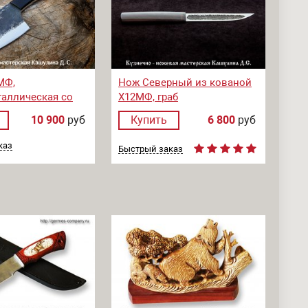
МФ,
Нож Северный из кованой
аллическая со
Х12МФ, граб
овки, микарта
10 900
руб
Купить
6 800
руб
каз
Быстрый заказ