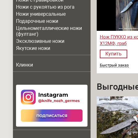
Ножи с рукоятью из рога
Ножи универсальные
Подарочные ножи
Цельнометаллические ножи
(фултанг)
Нож ПУККО из к
Эксклюзивные ножи
Х12МФ, граб
Якутские ножи
Купить
Клинки
Быстрый заказ
Выгодные