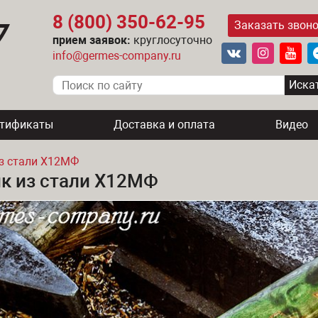
8 (800) 350-62-95
Заказать звон
прием заявок:
круглосуточно
info@germes-company.ru
ртификаты
Доставка и оплата
Видео
з стали Х12МФ
к из стали Х12МФ