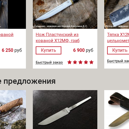
ованой
Нож Пластунский из
Тяпка Х12
кованой Х12МФ, граб
цельномет
следами к
6 250
руб
Купить
6 900
руб
Купить
Быстрый за
Быстрый заказ
 предложения