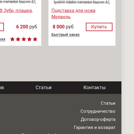
 Зубр, плашка,
Подставка для ножа
Медведь
6 200
руб
8 000
руб
Купить
Быстрый заказ
каз
ов
Статьи
Контакты
Статьи
Сотрудничество
Договор-оферта
Гарантия и возврат