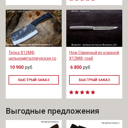
Тяпка Х12МФ,
Нож Северный из кованой
цельнометаллическая со
Х12МФ, граб
следами ковки, микарта
10 900
руб
6 800
руб
БЫСТРЫЙ ЗАКАЗ
БЫСТРЫЙ ЗАКАЗ
Выгодные предложения