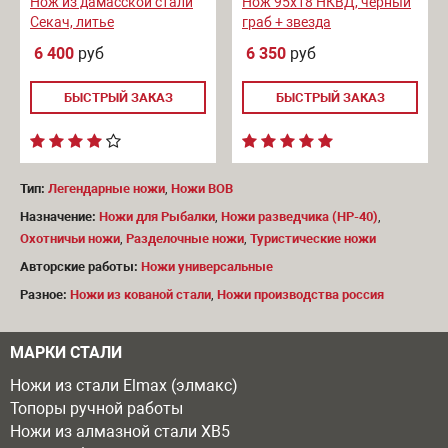
Нож из дамасской стали
Нож 95х18 НКВД, черный
Секач, литье
граб + звезда
6 400
руб
6 350
руб
БЫСТРЫЙ ЗАКАЗ
БЫСТРЫЙ ЗАКАЗ
Тип:
Легендарные ножи
,
Ножи ВОВ
Назначение:
Ножи для Рыбалки
,
Ножи разведчика (НР-40)
,
Охотничьи ножи
,
Разделочные ножи
,
Туристические ножи
Авторские работы:
Ножи универсальные
Разное:
Ножи из кованой стали
,
Ножи производства россия
МАРКИ СТАЛИ
Ножи из стали Elmax (элмакс)
Топоры ручной работы
Ножи из алмазной стали ХВ5