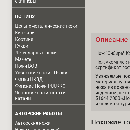
скиннеры
ПО ТИПУ
Цельнометаллические ножи
Кинжалы
Описание
Кортики
Описание
Кукри
Легендарные ножи
Нож "Сибирь" К
Мачете
Нож укомплект
Ножи ВОВ
сертификат гос
Узбекские ножи - Пчаки
Уважаемые пок
Финки НКВД
материал рукоя
Финские Ножи PUUKKO
ножа из ковано
Японские ножи танто и
изделием, не о
катаны
51644-2000 «Но
и является тур
АВТОРСКИЕ РАБОТЫ
Похожие т
Авторские ножи
Ножи с гравировкой