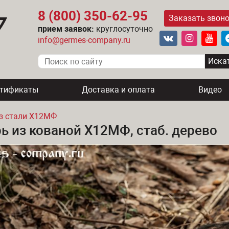
8 (800) 350-62-95
Заказать звон
прием заявок:
круглосуточно
info@germes-company.ru
ртификаты
Доставка и оплата
Видео
з стали Х12МФ
ь из кованой Х12МФ, стаб. дерево