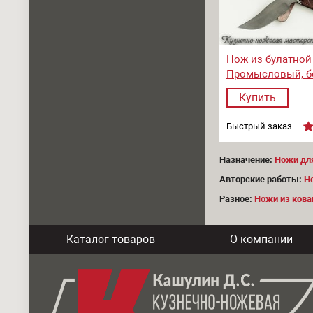
Нож из булатной
Промысловый, б
Купить
Быстрый заказ
Назначение:
Ножи дл
Авторские работы:
Н
Разное:
Ножи из кова
Каталог товаров
О компании