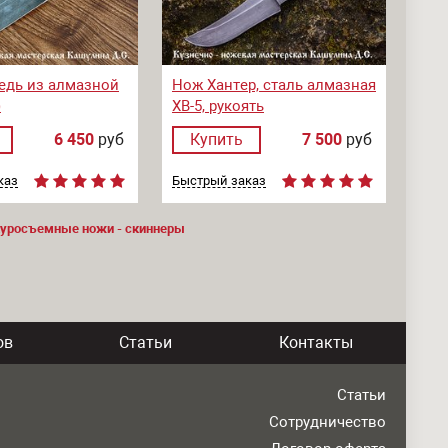
едь из алмазной
Нож Хантер, сталь алмазная
)
ХВ-5, рукоять
стабилизированная
6 450
руб
Купить
7 500
руб
карельская береза
каз
Быстрый заказ
уросъемные ножи - скиннеры
ов
Статьи
Контакты
Статьи
Сотрудничество