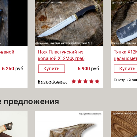
ованой
Нож Пластунский из
Тяпка Х12
кованой Х12МФ, граб
цельномет
следами к
6 250
руб
Купить
6 900
руб
Купить
Быстрый за
Быстрый заказ
 предложения