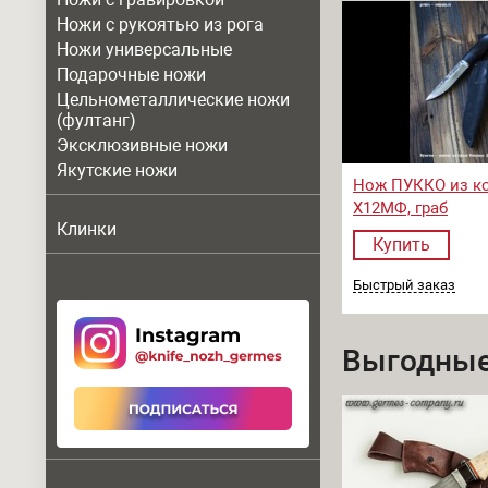
Ножи с рукоятью из рога
Ножи универсальные
Подарочные ножи
Цельнометаллические ножи
(фултанг)
Эксклюзивные ножи
Якутские ножи
Нож ПУККО из к
Х12МФ, граб
Клинки
Купить
Быстрый заказ
Выгодные