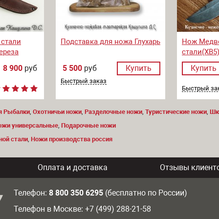
 стали
Подставка для ножа Глухарь
Нож Медв
ереза
стали(ХВ5
8 900
руб
5 500
руб
Купить
Купить
Быстрый заказ
Быстрый за
я Рыбалки
,
Охотничьи ножи
,
Разделочные ножи
,
Туристические ножи
,
Шк
ожи универсальные
,
Подарочные ножи
ной стали
,
Ножи производства россия
Оплата и доставка
Отзывы клиент
Телефон:
8 800 350 6295
(бесплатно по России)
Телефон в Москве: +7 (499) 288-21-58