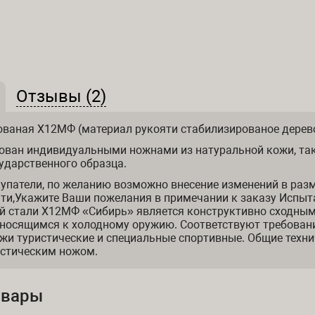
(активная вкладка)
Отзывы (2)
 и отзывы
ованая Х12МФ (материал рукояти стабилизированое дерев
ован индивидуальными ножнами из натуральной кожи, так
ударственного образца.
упатели, по желанию возможно внесение изменений в раз
ти,Укажите Ваши пожелания в примечании к заказу Испыт
й стали Х12МФ «Сибирь» является конструктивно сходны
тносящимся к холодному оружию. Соответствуют требован
жи туристические и специальные спортивные. Общие техни
истическим ножом.
овары