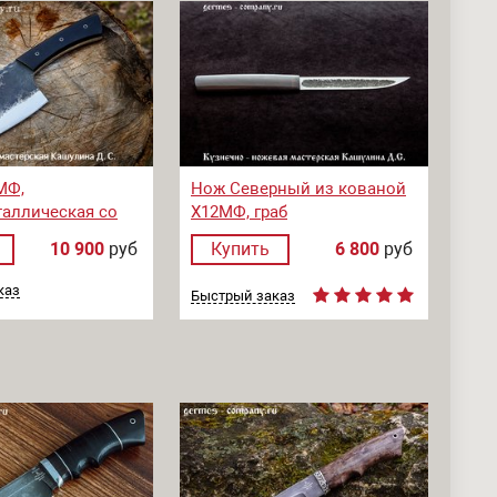
МФ,
Нож Северный из кованой
аллическая со
Х12МФ, граб
овки, микарта
10 900
руб
Купить
6 800
руб
каз
Быстрый заказ