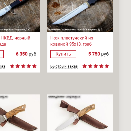
 НКВД, черный
Нож пластунский из
зда
кованой 95х18, граб
6 350
руб
Купить
5 750
руб
каз
Быстрый заказ