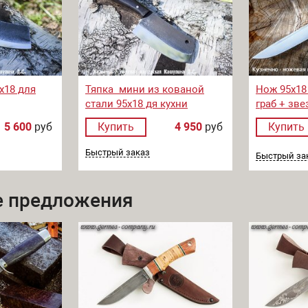
х18 для
Тяпка мини из кованой
Нож 95х18
стали 95х18 дя кухни
граб + зве
5 600
руб
Купить
4 950
руб
Купить
Быстрый заказ
Быстрый за
 предложения