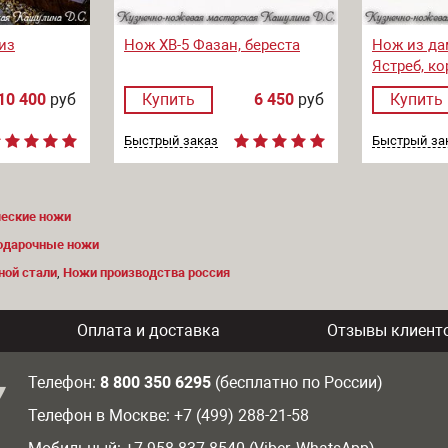
из
Нож ХВ-5 Фазан, береста
Нож из да
Ястреб, ко
10 400
руб
Купить
6 450
руб
Купить
Быстрый заказ
Быстрый за
ческие ножи
одарочные ножи
ной стали
,
Ножи производства россия
Оплата и доставка
Отзывы клиент
Телефон:
8 800 350 6295
(бесплатно по России)
Телефон в Москве: +7 (499) 288-21-58