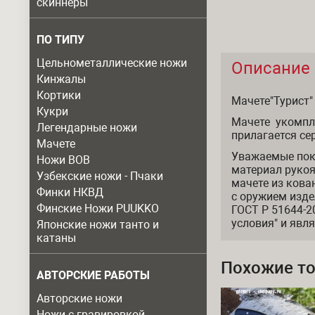
скиннеры
ПО ТИПУ
Цельнометаллические ножи
Описание
Описание
Кинжалы
Кортики
Мачете"Турист"
Кукри
Мачете укомпл
Легендарные ножи
прилагается се
Мачете
Уважаемые пок
Ножи ВОВ
материал рукоя
Узбекские ножи - Пчаки
мачете из кова
Финки НКВД
с оружием изде
Финские Ножи PUUKKO
ГОСТ Р 51644-2
условия" и явл
Японские ножи танто и
катаны
Похожие т
АВТОРСКИЕ РАБОТЫ
Авторские ножи
Ножи с гравировкой