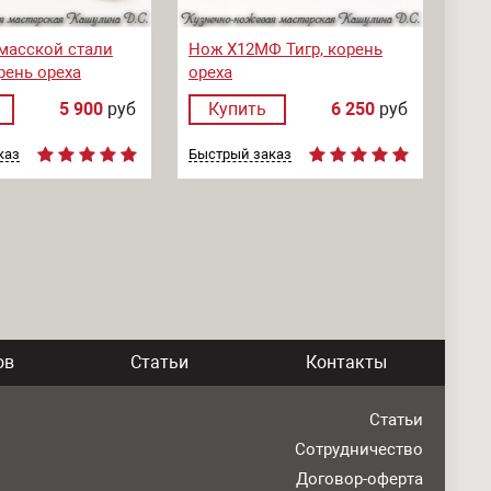
масской стали
Нож Х12МФ Тигр, корень
рень ореха
ореха
5 900
руб
Купить
6 250
руб
каз
Быстрый заказ
ов
Статьи
Контакты
Статьи
Сотрудничество
Договор-оферта