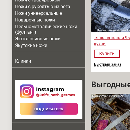
Ножи с рукоятью из рога
Ножи универсальные
Подарочные ножи
Цельнометаллические ножи
(фултанг)
тяпка кованая 95
Эксклюзивные ножи
кухни
Якутские ножи
Купить
Клинки
Быстрый заказ
Выгодные