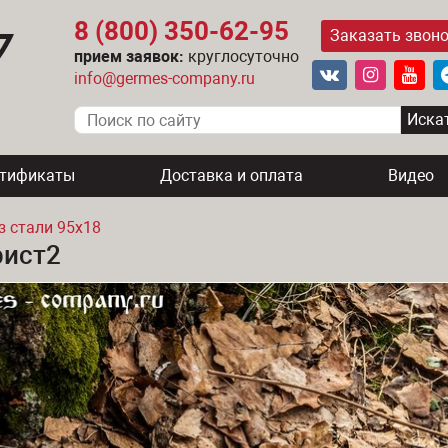
8 (800) 350-62-95
Заказать звон
прием заявок:
круглосуточно
info@germes-company.ru
ртификаты
Доставка и оплата
Видео
з стали 95х18
рист2