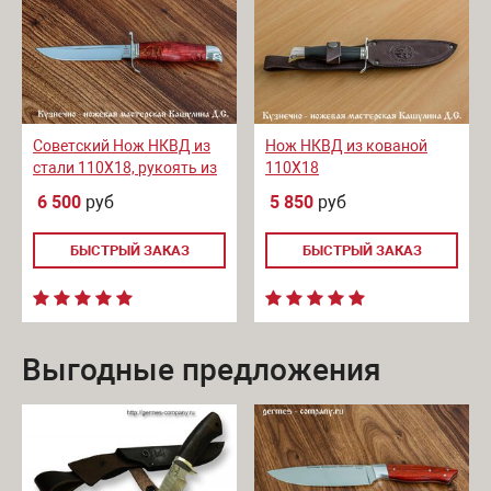
Советский Нож НКВД из
Нож НКВД из кованой
стали 110Х18, рукоять из
110Х18
дерева
6 500
руб
5 850
руб
БЫСТРЫЙ ЗАКАЗ
БЫСТРЫЙ ЗАКАЗ
Выгодные предложения