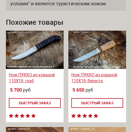
условия" и является туристическим ножом.
Похожие товары
Нож ПУККО из кованой
Нож ПУККО из кованой
110Х18, граб
110Х18, береста
5 700
руб
5 650
руб
БЫСТРЫЙ ЗАКАЗ
БЫСТРЫЙ ЗАКАЗ