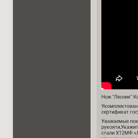
Нож "Лесник" К
Укомплектован
сертификат гос
Уважаемые поку
рукояти,Укажит
стали Х12МФ «Л