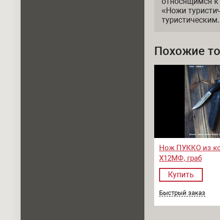
относящимся к
«Ножи туристич
туристическим.
Похожие т
Нож ПУККО из к
Х12МФ, граб
Купить
Быстрый заказ