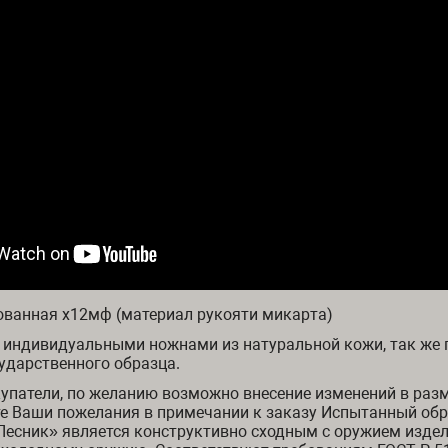
ованная х12мф (материал рукояти микарта)
 индивидуальными ножнами из натуральной кожи, так же 
ударственного образца.
патели, по желанию возможно внесение изменений в раз
е Ваши пожелания в примечании к заказу Испытанный обр
есник» является конструктивно сходным с оружием издел