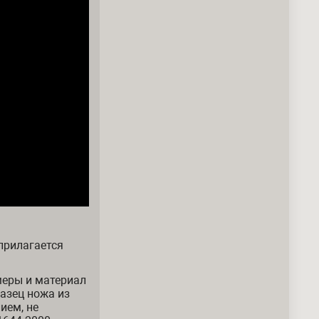
прилагается
меры и материал
азец ножа из
ием, не