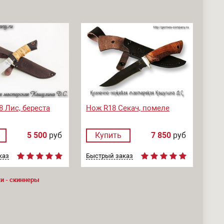
8 Лис, береста
Нож R18 Секач, помеле
5 500
руб
Купить
7 850
руб
каз
Быстрый заказ
 - скиннеры