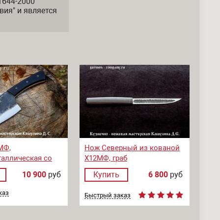
1644-2000
вия" и является
МФ,
Нож Северный из кованой
аллическая со
Х12МФ, граб
овки, микарта
10 900
руб
Купить
6 800
руб
каз
Быстрый заказ