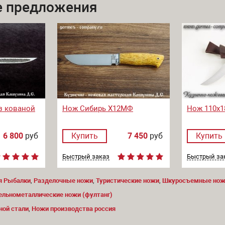
 предложения
з кованой
Нож Сибирь Х12МФ
Нож 110х1
6 800
руб
Купить
7 450
руб
Купить
Быстрый заказ
Быстрый за
я Рыбалки
,
Разделочные ножи
,
Туристические ножи
,
Шкуросъемные ножи
ельнометаллические ножи (фултанг)
ной стали
,
Ножи производства россия