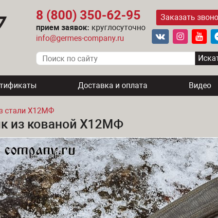
8 (800) 350-62-95
Заказать звон
прием заявок:
круглосуточно
info@germes-company.ru
ртификаты
Доставка и оплата
Видео
з стали Х12МФ
к из кованой Х12МФ