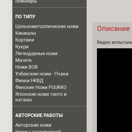
скиннеры
ПО ТИПУ
Цельнометаллические ножи
Описание
Описание
Кинжалы
Кортики
Видео испытани
Кукри
Легендарные ножи
Мачете
Ножи ВОВ
Узбекские ножи - Пчаки
Финки НКВД
Финские Ножи PUUKKO
Японские ножи танто и
катаны
АВТОРСКИЕ РАБОТЫ
Авторские ножи
Ножи с гравировкой