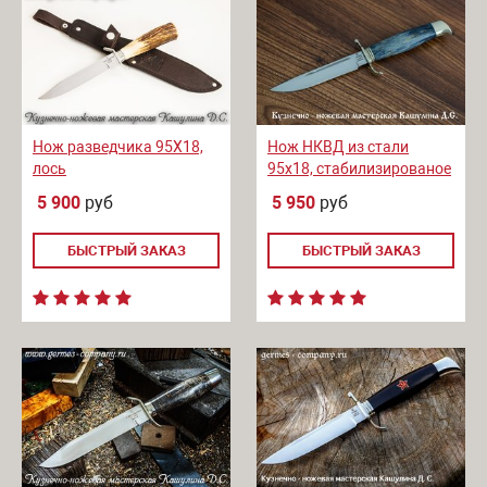
Нож разведчика 95Х18,
Нож НКВД из стали
лось
95х18, стабилизированое
дерево
5 900
руб
5 950
руб
БЫСТРЫЙ ЗАКАЗ
БЫСТРЫЙ ЗАКАЗ