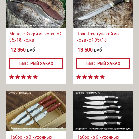
Мачете Кукри из кованой
Нож Пластунский из
95х18, кожа
кованой 95х18
12 350
руб
13 500
руб
БЫСТРЫЙ ЗАКАЗ
БЫСТРЫЙ ЗАКАЗ
Набор из 3 кухонных
Набор из 6 кухонных