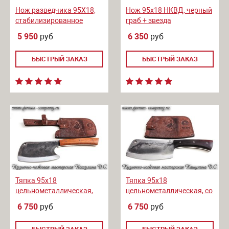
Нож разведчика 95Х18,
Нож 95х18 НКВД, черный
стабилизированное
граб + звезда
дерево
5 950
руб
6 350
руб
БЫСТРЫЙ ЗАКАЗ
БЫСТРЫЙ ЗАКАЗ
Тяпка 95x18
Тяпка 95х18
цельнометаллическая,
цельнометаллическая, со
следы ковки, бубинга
следами ковки, черный
6 750
руб
6 750
руб
помеле
граб