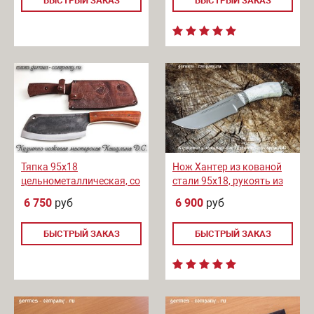
БЫСТРЫЙ ЗАКАЗ
БЫСТРЫЙ ЗАКАЗ
Тяпка 95x18
Нож Хантер из кованой
цельнометаллическая, со
стали 95х18, рукоять из
следами ковки, бубинга
рога
6 750
руб
6 900
руб
помеле
БЫСТРЫЙ ЗАКАЗ
БЫСТРЫЙ ЗАКАЗ