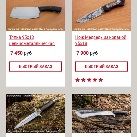
Тяпка 95x18
Нож Медведь из кованой
цельнометаллическая
95х18
7 450
руб
7 900
руб
БЫСТРЫЙ ЗАКАЗ
БЫСТРЫЙ ЗАКАЗ