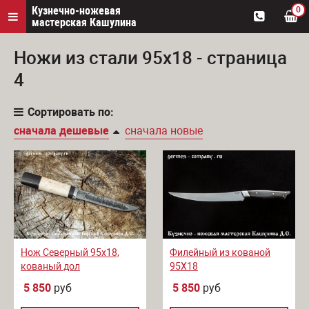
Кузнечно-ножевая
0
мастерская Кашулина
Ножи из стали 95х18 - страница
4
Сортировать по:
сначала дешевые
сначала новые
Нож Северный 95х18,
Филейный из кованой
кованый дол
95Х18
5 850
руб
5 850
руб